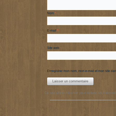
Nom
*
E-mail
*
Site web
Enregistrer mon nom, mon e-mail et mon site da
Ce site utilise Akismet pour réduire les indésira