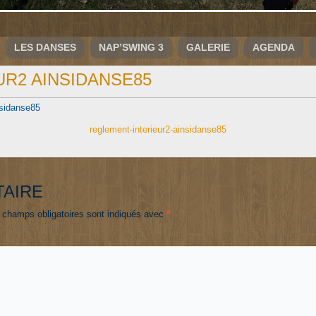
LES DANSES
NAP’SWING 3
GALERIE
AGENDA
R2 AINSIDANSE85
sidanse85
reglement-interieur2-ainsidanse85
TAIRE
 champs obligatoires sont indiqués avec
*