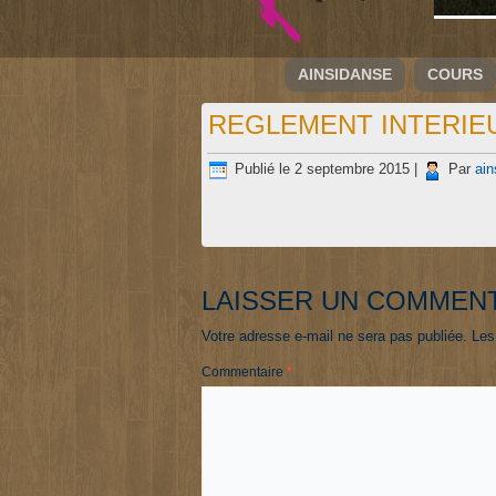
AINSIDANSE
COURS
REGLEMENT INTERIEU
Publié le
2 septembre 2015
|
Par
ain
LAISSER UN COMMEN
Votre adresse e-mail ne sera pas publiée.
Les
Commentaire
*