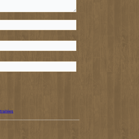
traitées
.