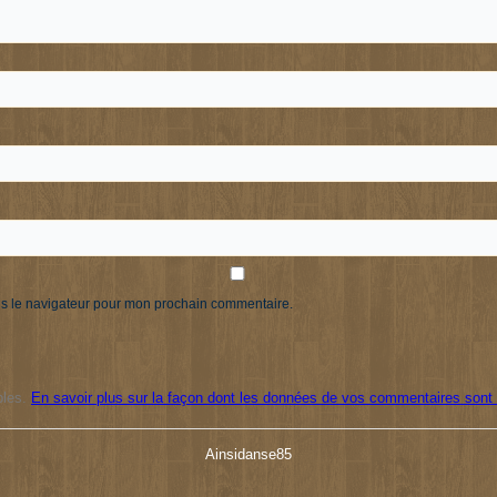
ns le navigateur pour mon prochain commentaire.
bles.
En savoir plus sur la façon dont les données de vos commentaires sont 
Ainsidanse85