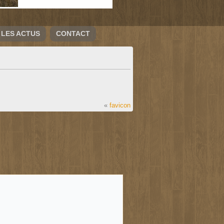
LES ACTUS
CONTACT
«
favicon