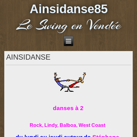
Ainsidanse85
Le Swing en Vendée
AINSIDANSE
danses à 2
Rock, Lindy, Balboa, West Coast