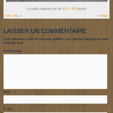
La taille originale est de
402 × 600
pixels
note claq.
»
«
stage
LAISSER UN COMMENTAIRE
Votre adresse e-mail ne sera pas publiée.
Les champs obligatoires sont
indiqués avec
*
Commentaire
*
Nom
*
E-mail
*