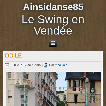
Ainsidanse85
Le Swing en
Vendée
ODILE
Publié le
12 août 2015
|
Par
mpoulain