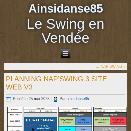
Ainsidanse85
Le Swing en
Vendée
←
NAP’SWING 3
PLANNING NAP’SWING 3 SITE
WEB V3
Publié le
25 mai 2025
|
Par
ainsidanse85