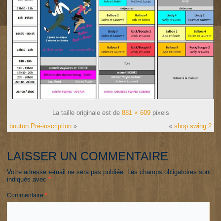
La taille originale est de
881 × 609
pixels
bouton Pré-inscription
»
«
shop swing 2
LAISSER UN COMMENTAIRE
Votre adresse e-mail ne sera pas publiée.
Les champs obligatoires sont
indiqués avec
*
Commentaire
*