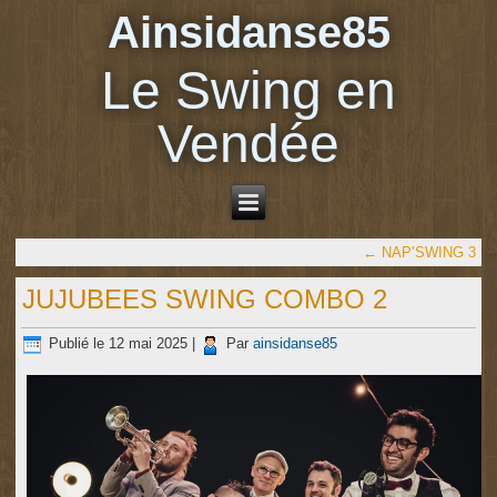
Ainsidanse85
Le Swing en
Vendée
←
NAP’SWING 3
JUJUBEES SWING COMBO 2
Publié le
12 mai 2025
|
Par
ainsidanse85