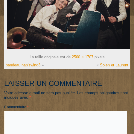
La taille originale est de
2560 × 1707
pixels
bandeau nap'swing3
»
«
Solen et Laurent
LAISSER UN COMMENTAIRE
Votre adresse e-mail ne sera pas publiée.
Les champs obligatoires sont
indiqués avec
*
Commentaire
*