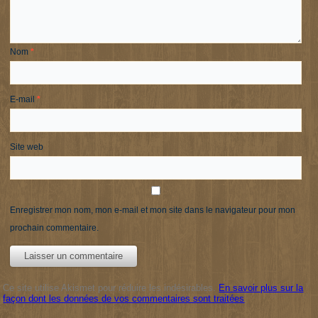
Nom
*
E-mail
*
Site web
Enregistrer mon nom, mon e-mail et mon site dans le navigateur pour mon
prochain commentaire.
Ce site utilise Akismet pour réduire les indésirables.
En savoir plus sur la
façon dont les données de vos commentaires sont traitées
.