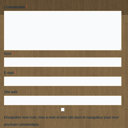
Commentaire
*
Nom
*
E-mail
*
Site web
Enregistrer mon nom, mon e-mail et mon site dans le navigateur pour mon
prochain commentaire.