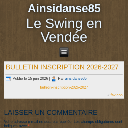
Ainsidanse85
Le Swing en
Vendée
BULLETIN INSCRIPTION 2026-2027
Publié le
15 juin 2026
|
Par
ainsidanse85
bulletin-inscription-2026-2027
«
favicon
LAISSER UN COMMENTAIRE
Votre adresse e-mail ne sera pas publiée.
Les champs obligatoires sont
indiqués avec
*