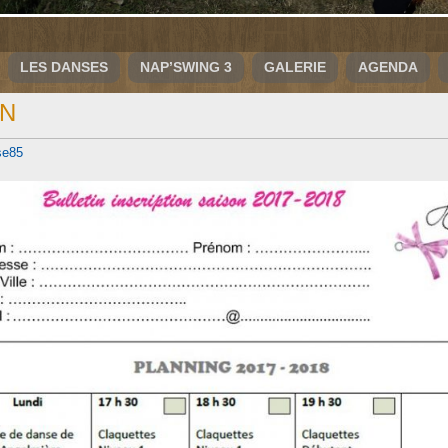
LES DANSES
NAP’SWING 3
GALERIE
AGENDA
ON
se85