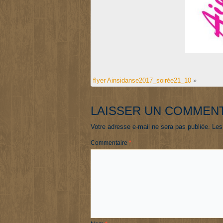
flyer Ainsidanse2017_soirée21_10
»
LAISSER UN COMMEN
Votre adresse e-mail ne sera pas publiée.
Les
Commentaire
*