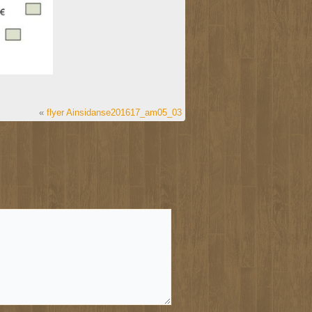
«
flyer Ainsidanse201617_am05_03