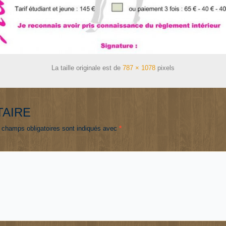
La taille originale est de
787 × 1078
pixels
TAIRE
 champs obligatoires sont indiqués avec
*