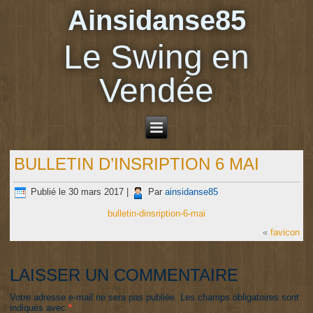
Ainsidanse85
Le Swing en
Vendée
BULLETIN D’INSRIPTION 6 MAI
Publié le
30 mars 2017
|
Par
ainsidanse85
bulletin-dinsription-6-mai
«
favicon
LAISSER UN COMMENTAIRE
Votre adresse e-mail ne sera pas publiée.
Les champs obligatoires sont
indiqués avec
*