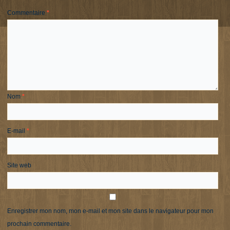
Commentaire
*
Nom
*
E-mail
*
Site web
Enregistrer mon nom, mon e-mail et mon site dans le navigateur pour mon
prochain commentaire.