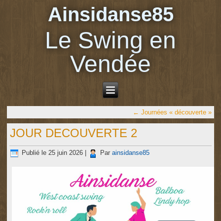
Ainsidanse85
Le Swing en
Vendée
←
Journées « découverte »
JOUR DECOUVERTE 2
Publié le
25 juin 2026
|
Par
ainsidanse85