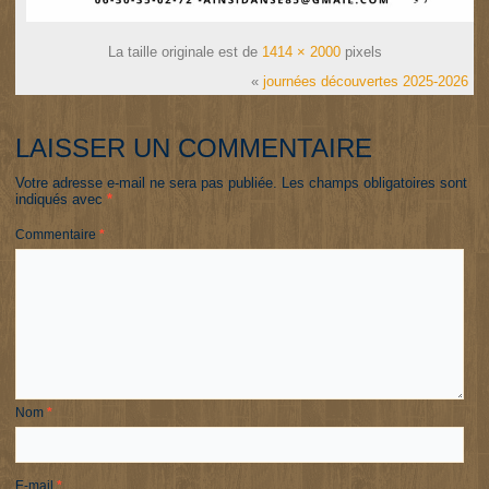
La taille originale est de
1414 × 2000
pixels
«
journées découvertes 2025-2026
LAISSER UN COMMENTAIRE
Votre adresse e-mail ne sera pas publiée.
Les champs obligatoires sont
indiqués avec
*
Commentaire
*
Nom
*
E-mail
*