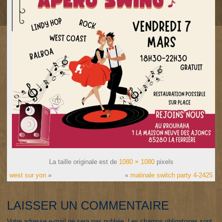
La taille originale est de
1080 × 1080
pixels
west sur yon
»
«
matinale switch party 4-2425
LAISSER UN COMMENTAIRE
Votre adresse e-mail ne sera pas publiée.
Les champs obligatoires sont