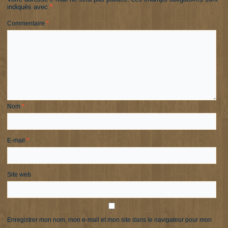
indiqués avec
*
Commentaire
*
Nom
*
E-mail
*
Site web
Enregistrer mon nom, mon e-mail et mon site dans le navigateur pour mon