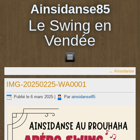
Ainsidanse85
Le Swing en
Vendée
←
Ainsidanse
IMG-20250225-WA0001
Publié le
6 mars 2025
|
Par
ainsidanse85