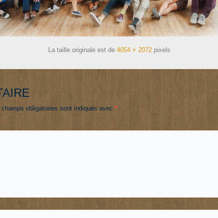
La taille originale est de
4054 × 2072
pixels
TAIRE
 champs obligatoires sont indiqués avec
*