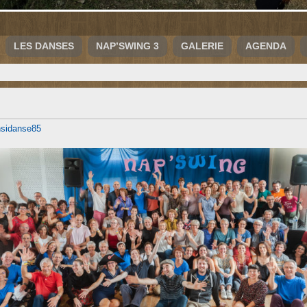
LES DANSES
NAP’SWING 3
GALERIE
AGENDA
nsidanse85