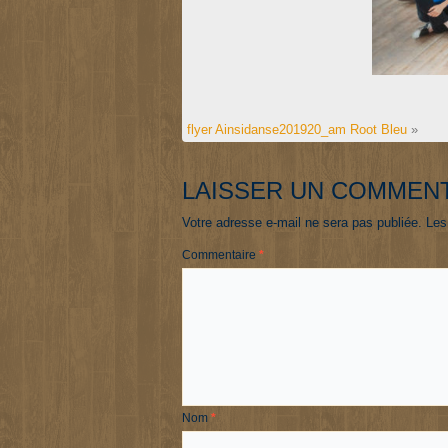
flyer Ainsidanse201920_am Root Bleu
»
LAISSER UN COMMEN
Votre adresse e-mail ne sera pas publiée.
Les
Commentaire
*
Nom
*