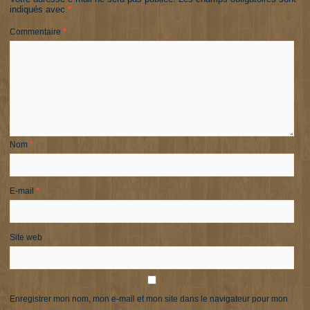
indiqués avec
*
Commentaire
*
Nom
*
E-mail
*
Site web
Enregistrer mon nom, mon e-mail et mon site dans le navigateur pour mon