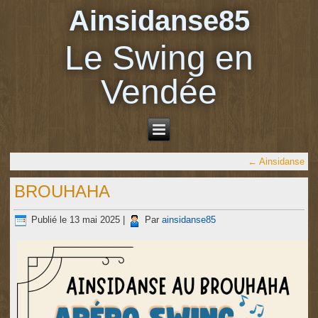
Ainsidanse85
Le Swing en
Vendée
←
Ainsidanse
BROUHAHA
Publié le
13 mai 2025
|
Par
ainsidanse85