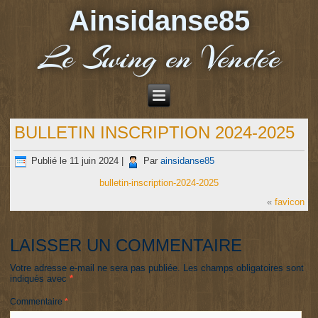
Ainsidanse85
Le Swing en Vendée
BULLETIN INSCRIPTION 2024-2025
Publié le
11 juin 2024
|
Par
ainsidanse85
bulletin-inscription-2024-2025
«
favicon
LAISSER UN COMMENTAIRE
Votre adresse e-mail ne sera pas publiée.
Les champs obligatoires sont
indiqués avec
*
Commentaire
*