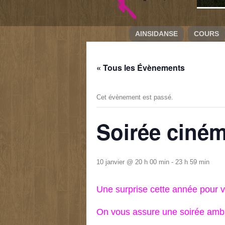
AINSIDANSE
COURS
« Tous les Évènements
Cet évènement est passé.
Soirée ciném
10 janvier @ 20 h 00 min
-
23 h 59 min
Une surprise cette année pour vo
On vous assure une soirée ambi