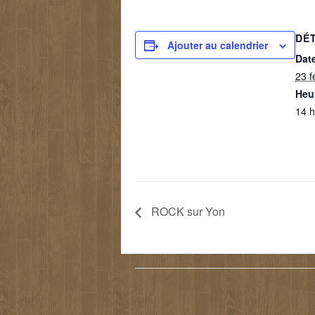
DÉ
Ajouter au calendrier
Date
23 f
Heur
14 h
ROCK sur Yon