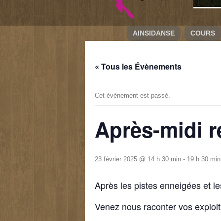
AINSIDANSE
COURS
« Tous les Évènements
Cet évènement est passé.
Après-midi r
23 février 2025 @ 14 h 30 min
-
19 h 30 min
Après les pistes enneigées et le
Venez nous raconter vos exploit