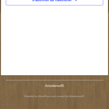
Ainsidanse85
Powered by WordPress and created by Ainsidanse85.