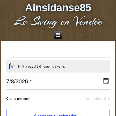
Ainsidanse85
Le Swing en Vendée
Évènements
for
Il n’y a pas d’évènements à venir.
Notice
7
août
7/8/2026
Navig
Navig
Jour
2026
de
par
Sélectionnez
vues
une
consul
Évèn
date.
Jour suivant
Jour précédent
S’abonner au calendrier