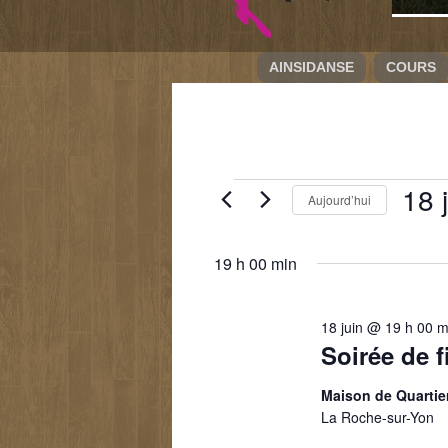
AINSIDANSE
COURS
Évènements
18 
Aujourd’hui
for
Sélecti
18
une
juin
date.
19 h 00 min
2026
18 juin @ 19 h 00 m
Soirée de 
Maison de Quartie
La Roche-sur-Yon