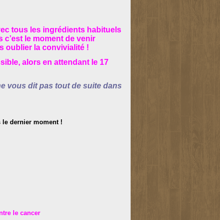
c tous les ingrédients habituels
 c’est le moment de venir
oublier la convivialité !
ible, alors en attendant le 17
vous dit pas tout de suite dans
as le dernier moment !
ntre le cancer