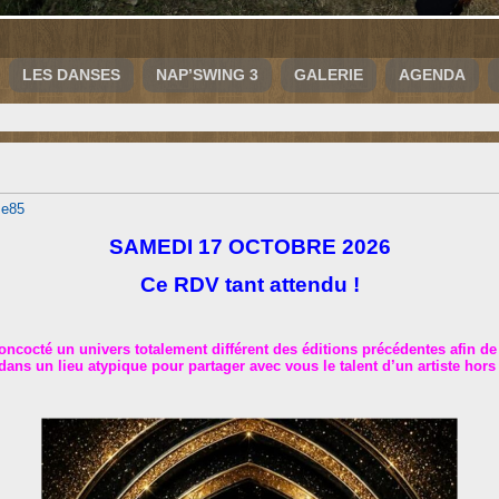
LES DANSES
NAP’SWING 3
GALERIE
AGENDA
se85
SAMEDI 17 OCTOBRE 2026
Ce RDV tant attendu !
cocté un univers totalement différent des éditions précédentes afin de
ns un lieu atypique pour partager avec vous le talent d’un artiste ho