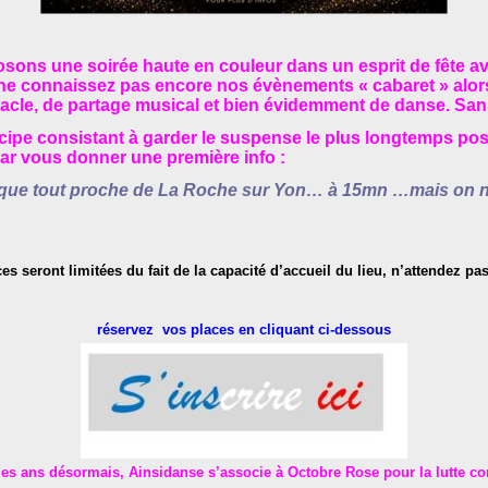
ns une soirée haute en couleur dans un esprit de fête ave
ne connaissez pas encore nos évènements « cabaret » alors
cle, de partage musical et bien évidemment de danse. Sans 
cipe consistant à garder le suspense le plus longtemps poss
r vous donner une première info :
ique tout proche
de La Roche sur Yon… à 15mn …mais on ne 
ces seront limitées du fait de la capacité d’accueil du lieu, n’attendez p
réservez vos places en cliquant ci-dessous
s ans désormais, Ainsidanse s’associe à Octobre Rose pour la lutte co