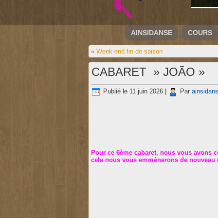
AINSIDANSE
COURS
«
Week-end fin de saison
CABARET » JOÃO »
Publié le
11 juin 2026
|
Par
ainsidan
Pour ce 6ème cabaret, nous vous avons con
cela nous vous emmènerons de nouveau da