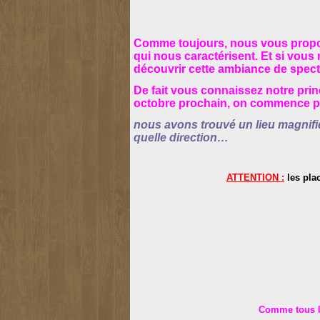
Comme toujours, nous vous proposo
qui nous caractérisent. Et si
vous 
découvrir cette ambiance de specta
De fait vous connaissez notre prin
octobre prochain, o
n commence pa
nous avons trouvé un lieu magnif
quelle direction…
ATTENTION :
les pla
Comme tous le